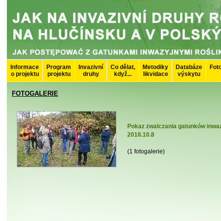
Informace
Program
Invazivní
Co dělat,
Metodiky
Databáze
Fot
o projektu
projektu
druhy
když...
likvidace
výskytu
FOTOGALERIE
Pokaz zwalczania gatunków inwaz
2018.10.8
(1 fotogalerie)